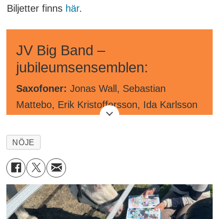
Biljetter finns
här
.
JV Big Band –
jubileumsensemblen:
Saxofoner:
Jonas Wall, Sebastian
Mattebo, Erik Kristoffersson, Ida Karlsson
Wretling, Adam Falk.
NÖJE
Tromboner:
Hannes Falk Junestav, Filip
Tunevi, Klara Tapper, Peter Fredriksson.
Trumpeter:
Patrik Skogh, Linnea Jonsson,
Fredrik Lindgren, Hugo Leander.