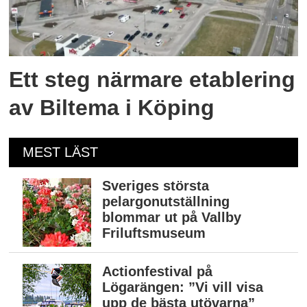
Ett steg närmare etablering
av Biltema i Köping
MEST LÄST
Sveriges största
pelargonutställning
blommar ut på Vallby
Friluftsmuseum
Actionfestival på
Lögarängen: ”Vi vill visa
upp de bästa utövarna”