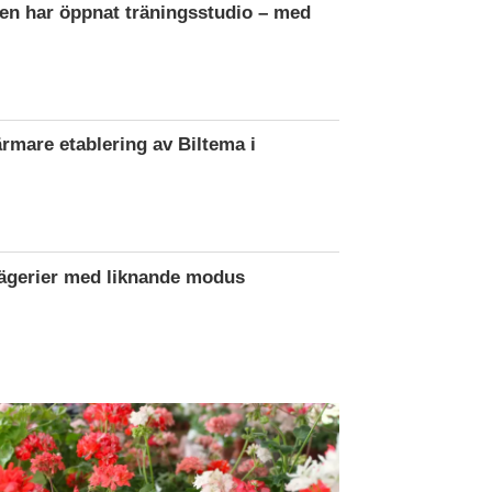
en har öppnat träningsstudio – med
ärmare etablering av Biltema i
rägerier med liknande modus