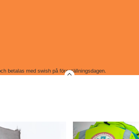
 och betalas med swish på föreställningsdagen.