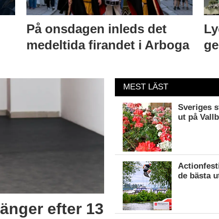
På onsdagen inleds det
Ly
medeltida firandet i Arboga
ge
MEST LÄST
Sveriges s
ut på Vall
Actionfest
de bästa u
änger efter 13