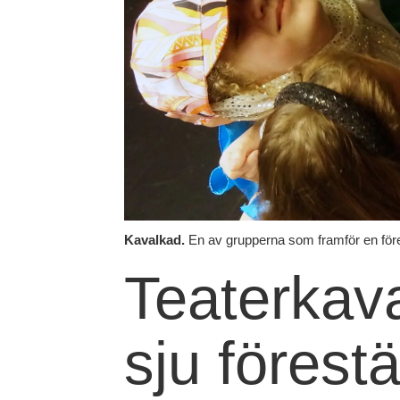
Kavalkad.
En av grupperna som framför en före
Teaterkav
sju förest