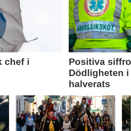
 chef i
Positiva siffro
Dödligheten i
halverats