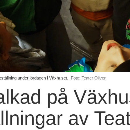
ställning under lördagen i Växhuset.
Foto: Teater Oliver
alkad på Växh
ällningar av Tea