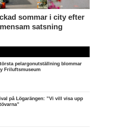
ckad sommar i city efter
mensam satsning
törsta pelargonutställning blommar
by Friluftsmuseum
ival på Lögarängen: ”Vi vill visa upp
tövarna”