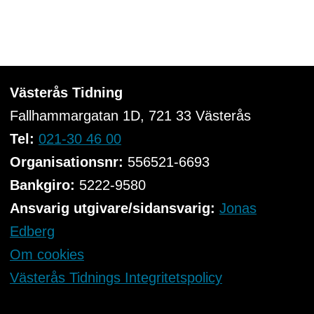
Västerås Tidning
Fallhammargatan 1D, 721 33
Västerås
Tel:
021-30 46 00
Organisationsnr:
556521-6693
Bankgiro:
5222-9580
Ansvarig utgivare/sidansvarig:
Jonas
Edberg
Om cookies
Västerås Tidnings Integritetspolicy