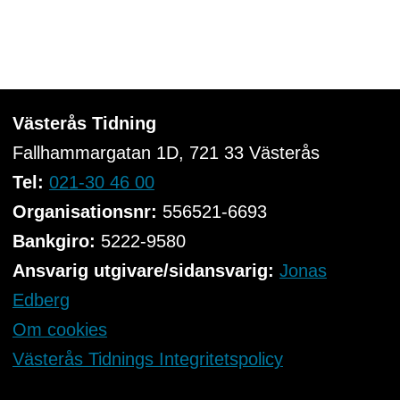
Västerås Tidning
Fallhammargatan 1D, 721 33
Västerås
Tel:
021-30 46 00
Organisationsnr:
556521-6693
Bankgiro:
5222-9580
Ansvarig utgivare/sidansvarig:
Jonas
Edberg
Om cookies
Västerås Tidnings Integritetspolicy